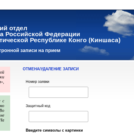
ий отдел
а Российской Федерации
тической Республике Конго (Киншаса)
тронной записи на прием
ОТМЕНА/УДАЛЕНИЕ ЗАПИСИ
ной
ки
»,
Номер заявки
 с
мо
Защитный код
 Во
не
На
Введите символы с картинки