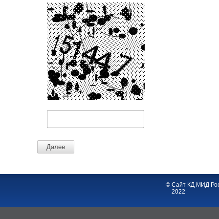
© Сайт КД МИД Рос
2022