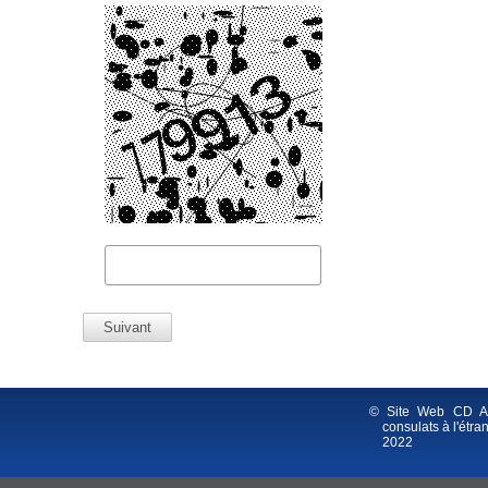
© Site Web CD AM
consulats à l'étra
2022