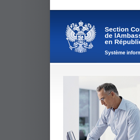
Section Co
de lAmbass
en Républi
Système inform